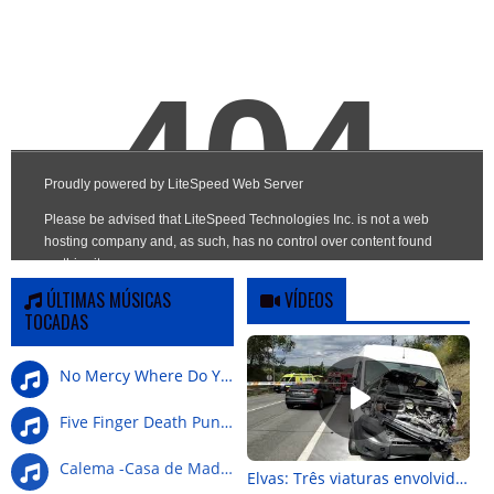
ÚLTIMAS MÚSICAS
VÍDEOS
TOCADAS
No Mercy Where Do You G
Five Finger Death Punch-Wrong Side Of Heaven
Calema -Casa de Madeira
Elvas: Três viaturas envolvidas em colisão na Nacional 4