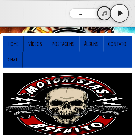
...
HOME
VÍDEOS
POSTAGENS
ÁLBUNS
CONTATO
CHAT