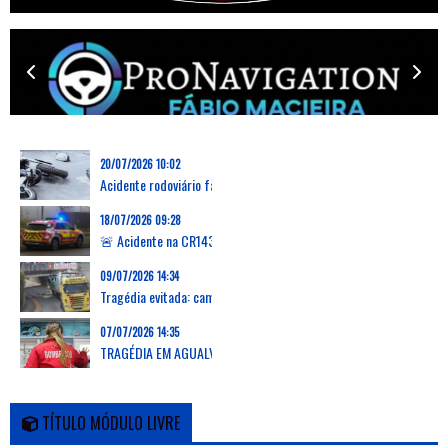
20/07/2026 10:02
Acidente rodoviário faz uma vítima mortal na Marinha Grande
18/07/2026 09:28
🚨 Acidente na CR143 em Grevenmacher: capotamento de carrinha deixa dois feridos, um desencarcerado
09/07/2026 14:34
Tragédia evitada: camião arranca passadiço em Verson, França, e deixa zona em ruínas
07/07/2026 14:35
TRAGÉDIA EM AGUALVA-CACÉM: AUTOCARRO DA CARRIS METROPOLITANA ATROPELA E MATA DUAS MULHERES E PROVOCA FERIMENTOS EM OUTRAS 16 PESSOAS
TÍTULO MÓDULO LIVRE