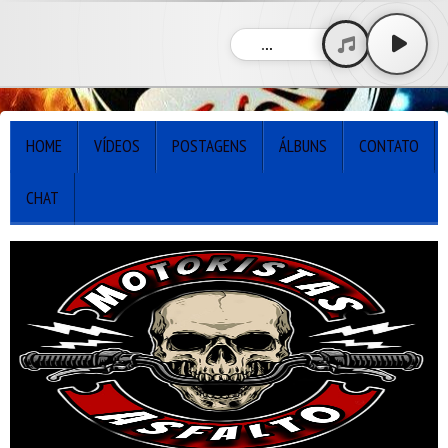
...
HOME
VÍDEOS
POSTAGENS
ÁLBUNS
CONTATO
CHAT