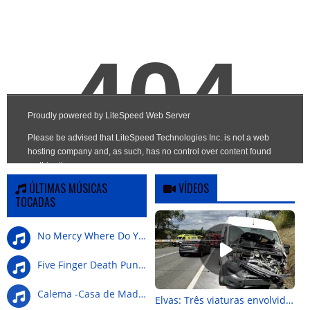
ÚLTIMAS MÚSICAS
VÍDEOS
TOCADAS
No Mercy Where Do You G
Five Finger Death Punch-Wrong Side Of Heaven
Calema -Casa de Madeira
Elvas: Três viaturas envolvidas em colisão na Nacional 4