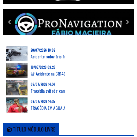
20/07/2026 10:02
Acidente rodoviário faz uma vítima mortal na Marinha Grande
18/07/2026 09:28
🚨 Acidente na CR143 em Grevenmacher: capotamento de carrinha deixa dois feridos, um desencarcerado
09/07/2026 14:34
Tragédia evitada: camião arranca passadiço em Verson, França, e deixa zona em ruínas
07/07/2026 14:35
TRAGÉDIA EM AGUALVA-CACÉM: AUTOCARRO DA CARRIS METROPOLITANA ATROPELA E MATA DUAS MULHERES E PROVOCA FERIMENTOS EM OUTRAS 16 PESSOAS
TÍTULO MÓDULO LIVRE