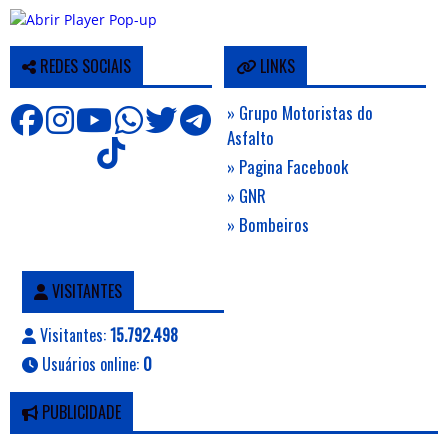
REDES SOCIAIS
LINKS
» Grupo Motoristas do
Asfalto
» Pagina Facebook
» GNR
» Bombeiros
VISITANTES
Visitantes:
15.792.498
Usuários online:
0
PUBLICIDADE