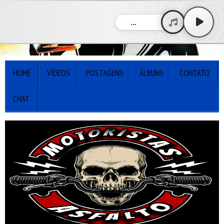
...
HOME
VÍDEOS
POSTAGENS
ÁLBUNS
CONTATO
CHAT