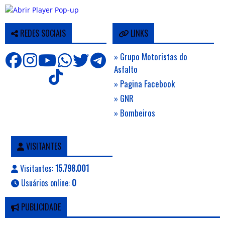
REDES SOCIAIS
LINKS
» Grupo Motoristas do
Asfalto
» Pagina Facebook
» GNR
» Bombeiros
VISITANTES
Visitantes:
15.798.001
Usuários online:
0
PUBLICIDADE