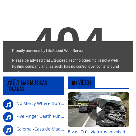
ÚLTIMAS MÚSICAS
VÍDEOS
TOCADAS
No Mercy Where Do You G
Five Finger Death Punch-Wrong Side Of Heaven
Calema -Casa de Madeira
Elvas: Três viaturas envolvidas em colisão na Nacional 4