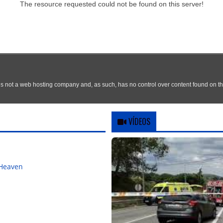
VÍDEOS
 Heaven