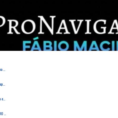
Acidente rodoviário faz uma vítima mortal na Marinha Grande
🚨 Acidente na CR143 em Grevenmacher: capotamento de carrinha deixa dois feridos, um desencarcerado
Tragédia evitada: camião arranca passadiço em Verson, França, e deixa zona em ruínas
TRAGÉDIA EM AGUALVA-CACÉM: AUTOCARRO DA CARRIS METROPOLITANA ATROPELA E MATA DUAS MULHERES E PROVOCA FERIMENTOS EM OUTRAS 16 PESSOAS