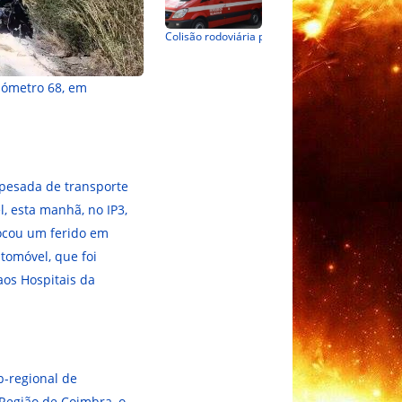
Colisão rodoviária provoca um ferido em Idães, Felgueiras
ilómetro 68, em
 pesada de transporte
, esta manhã, no IP3,
ocou um ferido em
utomóvel, que foi
os Hospitais da
-regional de
 Região de Coimbra, o