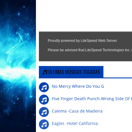
ÚLTIMAS MÚSICAS TOCADAS
No Mercy Where Do You G
Five Finger Death Punch-Wrong Side Of
Calema -Casa de Madeira
Eagles -Hotel California