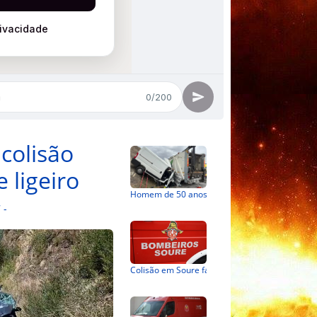
colisão
 ligeiro
Homem de 50 anos morre em colisão entre camião do lixo e carrinha
 -
Colisão em Soure faz um ferido