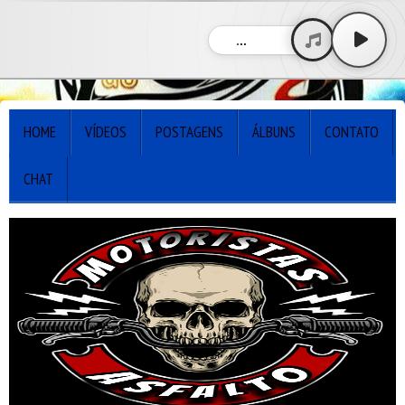
...
HOME
VÍDEOS
POSTAGENS
ÁLBUNS
CONTATO
CHAT