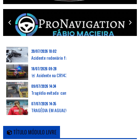
20/07/2026 10:02
Acidente rodoviário faz uma vítima mortal na Marinha Grande
18/07/2026 09:28
🚨 Acidente na CR143 em Grevenmacher: capotamento de carrinha deixa dois feridos, um desencarcerado
09/07/2026 14:34
Tragédia evitada: camião arranca passadiço em Verson, França, e deixa zona em ruínas
07/07/2026 14:35
TRAGÉDIA EM AGUALVA-CACÉM: AUTOCARRO DA CARRIS METROPOLITANA ATROPELA E MATA DUAS MULHERES E PROVOCA FERIMENTOS EM OUTRAS 16 PESSOAS
TÍTULO MÓDULO LIVRE