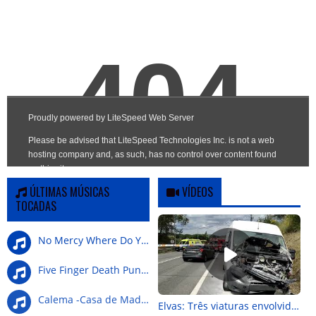
ÚLTIMAS MÚSICAS
VÍDEOS
TOCADAS
No Mercy Where Do You G
Five Finger Death Punch-Wrong Side Of Heaven
Calema -Casa de Madeira
Elvas: Três viaturas envolvidas em colisão na Nacional 4